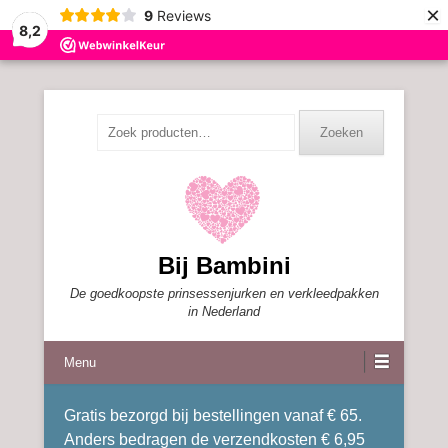
×
9
Reviews
8,2
Zoeken
Zoeken
naar:
Bij Bambini
De goedkoopste prinsessenjurken en verkleedpakken
in Nederland
Menu
Gratis bezorgd bij bestellingen vanaf € 65.
Anders bedragen de verzendkosten € 6,95