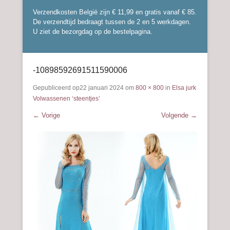
Verzendkosten België zijn € 11,99 en gratis vanaf € 85.
De verzendtijd bedraagt tussen de 2 en 5 werkdagen.
U ziet de bezorgdag op de bestelpagina.
-10898592691511590006
Gepubliceerd op
22 januari 2024
om
800 × 800
in
Elsa jurk
Volwassenen ‘steentjes’
← Vorige
Volgende →