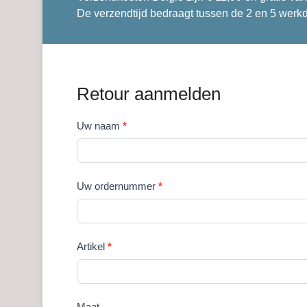
De verzendtijd bedraagt tussen de 2 en 5 werk
Retour aanmelden
Geplaatst op
3 oktober 2024
Door
webwinkelm
Retour
Uw naam
*
aanmelden
Uw ordernummer
*
Artikel
*
Maat