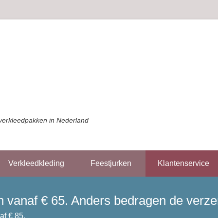
verkleedpakken in Nederland
Verkleedkleding
Feestjurken
Klantenservice
gen vanaf € 65. Anders bedragen de verz
af € 85.