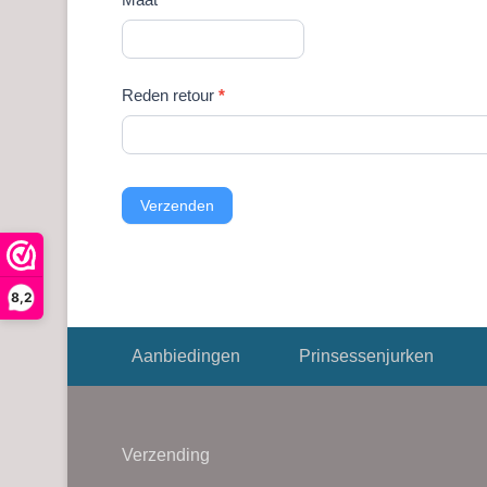
Reden retour
*
Verzenden
8,2
Footer menu
Aanbiedingen
Prinsessenjurken
Verzending