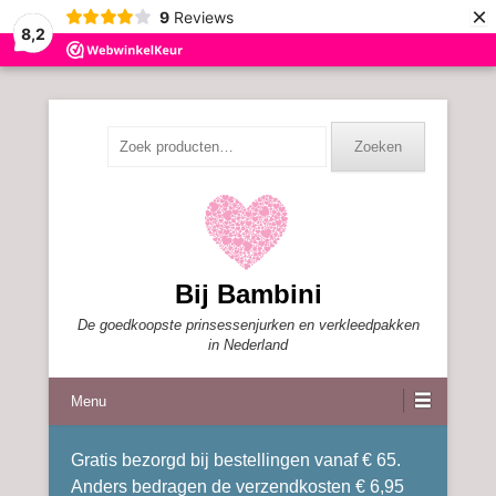
×
9
Reviews
8,2
Zoeken
Zoeken
naar:
Bij Bambini
De goedkoopste prinsessenjurken en verkleedpakken
in Nederland
Menu
Gratis bezorgd bij bestellingen vanaf € 65.
Anders bedragen de verzendkosten € 6,95