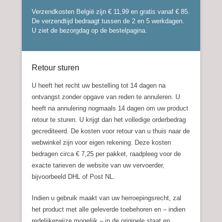
Verzendkosten België zijn € 11,99 en gratis vanaf € 85.
De verzendtijd bedraagt tussen de 2 en 5 werkdagen.
U ziet de bezorgdag op de bestelpagina.
Retour sturen
Geplaatst op
5 oktober 2016
Door
webwinkelmak
U heeft het recht uw bestelling tot 14 dagen na
ontvangst zonder opgave van reden te annuleren. U
heeft na annulering nogmaals 14 dagen om uw product
retour te sturen. U krijgt dan het volledige orderbedrag
gecrediteerd. De kosten voor retour van u thuis naar de
webwinkel zijn voor eigen rekening. Deze kosten
bedragen circa € 7,25 per pakket, raadpleeg voor de
exacte tarieven de website van uw vervoerder,
bijvoorbeeld DHL of Post NL.
Indien u gebruik maakt van uw herroepingsrecht, zal
het product met alle geleverde toebehoren en – indien
redelijkerwijze mogelijk – in de originele staat en