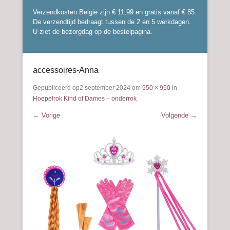
Verzendkosten België zijn € 11,99 en gratis vanaf € 85.
De verzendtijd bedraagt tussen de 2 en 5 werkdagen.
U ziet de bezorgdag op de bestelpagina.
accessoires-Anna
Gepubliceerd op
2 september 2024
om
950 × 950
in
Hoepelrok Kind of Dames – onderrok
← Vorige
Volgende →