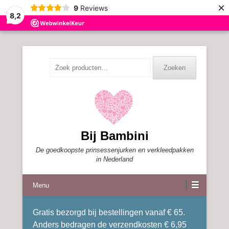
×
9
Reviews
8,2
Zoeken
Zoeken
naar:
Bij Bambini
De goedkoopste prinsessenjurken en verkleedpakken
in Nederland
Menu
Gratis bezorgd bij bestellingen vanaf € 65.
Anders bedragen de verzendkosten € 6,95