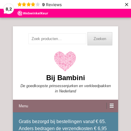
×
9
Reviews
8,2
Zoeken
Zoeken
naar:
Bij Bambini
De goedkoopste prinsessenjurken en verkleedpakken
in Nederland
Menu
Gratis bezorgd bij bestellingen vanaf € 65.
Anders bedragen de verzendkosten € 6,95