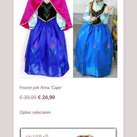
Frozen jurk Anna ‘Cape’
Oorspronkelijke
Huidige
€
39,99
€
24,99
prijs
prijs
Dit
Opties selecteren
was:
is:
product
heeft
€ 39,99.
€ 24,99.
meerdere
variaties.