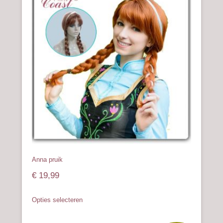
Deze
optie
kan
gekozen
worden
op
de
productpagina
Anna pruik
€
19,99
Dit
Opties selecteren
product
heeft