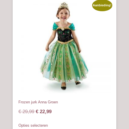
meerdere
Aanbieding!
variaties.
Deze
optie
kan
gekozen
worden
op
de
productpagina
Frozen jurk Anna Groen
Oorspronkelijke
Huidige
€
29,99
€
22,99
prijs
prijs
Dit
Opties selecteren
was:
is:
product