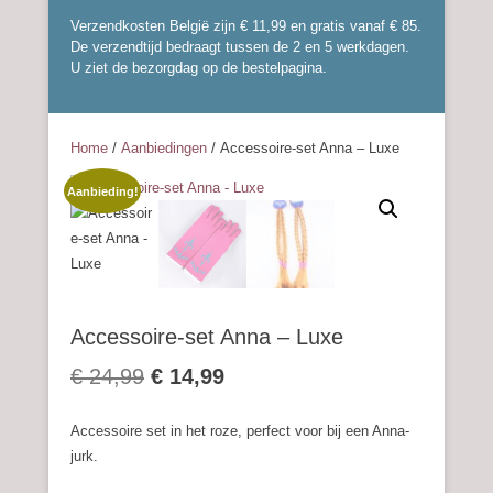
Verzendkosten België zijn € 11,99 en gratis vanaf € 85.
De verzendtijd bedraagt tussen de 2 en 5 werkdagen.
U ziet de bezorgdag op de bestelpagina.
Home
/
Aanbiedingen
/ Accessoire-set Anna – Luxe
Aanbieding!
Accessoire-set Anna – Luxe
Oorspronkelijke
Huidige
€
24,99
€
14,99
prijs
prijs
Accessoire set in het roze, perfect voor bij een Anna-
was:
is:
jurk.