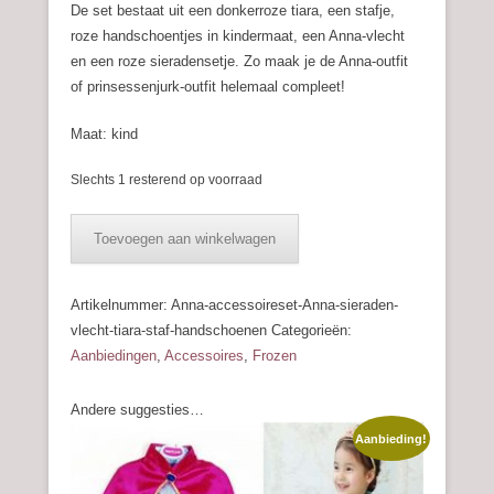
€ 24,99.
€ 14,99.
De set bestaat uit een donkerroze tiara, een stafje,
roze handschoentjes in kindermaat, een Anna-vlecht
en een roze sieradensetje. Zo maak je de Anna-outfit
of prinsessenjurk-outfit helemaal compleet!
Maat: kind
Slechts 1 resterend op voorraad
Accessoire-
Toevoegen aan winkelwagen
set
Anna
-
Artikelnummer:
Anna-accessoireset-Anna-sieraden-
Luxe
vlecht-tiara-staf-handschoenen
Categorieën:
aantal
Aanbiedingen
,
Accessoires
,
Frozen
Andere suggesties…
Aanbieding!