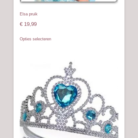
Elsa pruik
€
19,99
Dit
Opties selecteren
product
heeft
meerdere
variaties.
Deze
optie
kan
gekozen
worden
op
de
productpagina