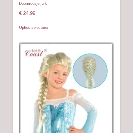
Doornroosje jurk
€
24,99
Dit
Opties selecteren
product
heeft
meerdere
variaties.
Deze
optie
kan
gekozen
worden
op
de
productpagina