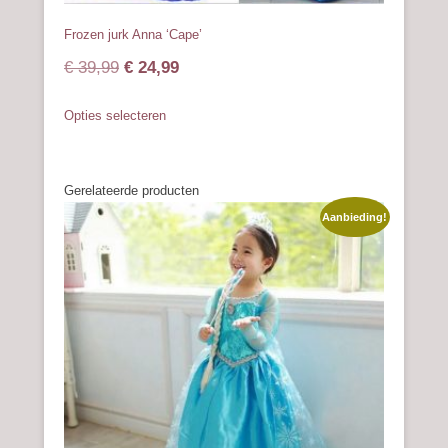
Frozen jurk Anna ‘Cape’
Oorspronkelijke
Huidige
€
39,99
€
24,99
prijs
prijs
Dit
Opties selecteren
was:
is:
product
heeft
€ 39,99.
€ 24,99.
meerdere
Gerelateerde producten
variaties.
Deze
Aanbieding!
optie
kan
gekozen
worden
op
de
productpagina