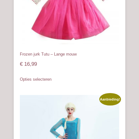
de
productpagina
Frozen jurk Tutu – Lange mouw
€
16,99
Dit
Opties selecteren
product
heeft
meerdere
Aanbieding!
variaties.
Deze
optie
kan
gekozen