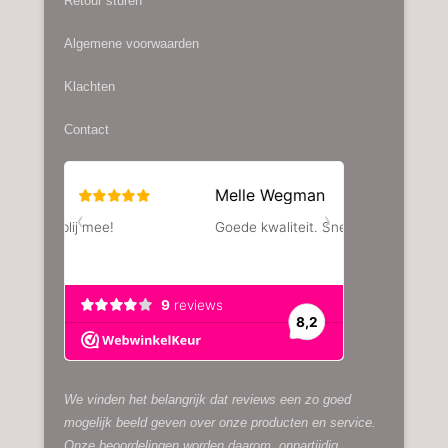
Retour sturen
gekozen
worden
Algemene voorwaarden
op
de
Klachten
productpagina
Contact
We vinden het belangrijk dat reviews een zo goed
mogelijk beeld geven over onze producten en service.
Onze beoordelingen worden daarom, onpartijdig,