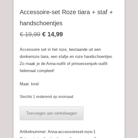
Accessoire-set Roze tiara + staf +
handschoentjes
Oorspronkelijke
Huidige
€
19,99
€
14,99
prijs
prijs
Accessoire set in het roze, bestaande uit een
was:
is:
donkerroze tiara, een stafje en roze handschoentjes.
Zo maak je de Anna-outfit of prinsessenjurk-outfit
€ 19,99.
€ 14,99.
helemaal compleet!
Maat: kind
Slechts 1 resterend op voorraad
Accessoire-
Toevoegen aan winkelwagen
set
Roze
tiara
Artikelnummer:
Anna-accessoireset-roze-1
+