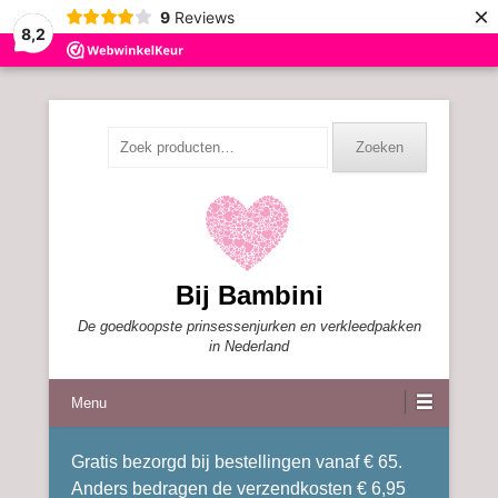
×
9
Reviews
8,2
Zoeken
Zoeken
naar:
Bij Bambini
De goedkoopste prinsessenjurken en verkleedpakken
in Nederland
Menu
Gratis bezorgd bij bestellingen vanaf € 65.
Anders bedragen de verzendkosten € 6,95