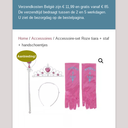
Verzendkosten België zijn € 11,99 en gratis vanaf € 85.
De verzendtijd bedraagt tussen de 2 en 5 werkdagen.
U ziet de bezorgdag op de bestelpagina.
Home
/
Accessoires
/ Accessoire-set Roze tiara + staf
+ handschoentjes
Aanbieding!