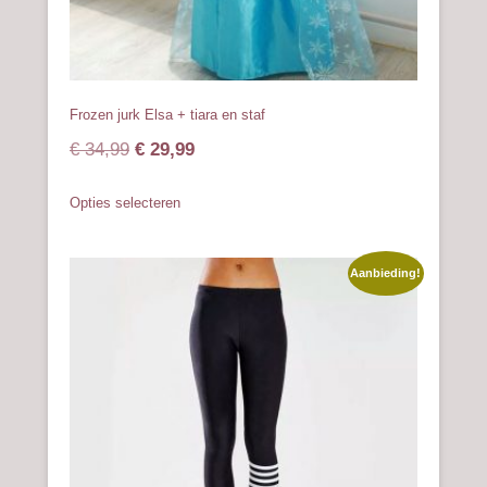
Frozen jurk Elsa + tiara en staf
Oorspronkelijke
Huidige
€
34,99
€
29,99
prijs
prijs
Dit
Opties selecteren
was:
is:
product
heeft
€ 34,99.
€ 29,99.
meerdere
Aanbieding!
variaties.
Deze
optie
kan
gekozen
worden
op
de