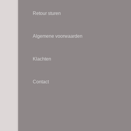
worden
op
Retour sturen
de
productpagina
Algemene voorwaarden
Klachten
Contact