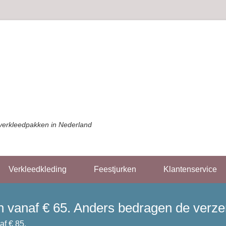
verkleedpakken in Nederland
Verkleedkleding
Feestjurken
Klantenservice
gen vanaf € 65. Anders bedragen de verz
af € 85.