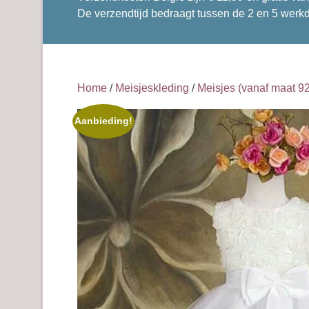
De verzendtijd bedraagt tussen de 2 en 5 werk
Home
/
Meisjeskleding
/
Meisjes (vanaf maat 92
Aanbieding!