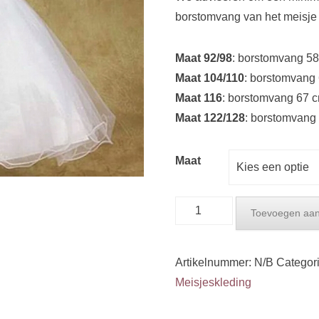
borstomvang van het meisje 
Maat 92/98
: borstomvang 58 
Maat 104/110
: borstomvang 
Maat 116
: borstomvang 67 cm
Maat 122/128
: borstomvang 
Maat
Bruidsmeisjes
Toevoegen aan
jurk
-
Artikelnummer:
N/B
Categor
Wit
Meisjeskleding
aantal