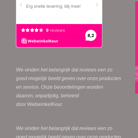
worden
worden
op
op
de
de
productpagina
productpag
We vinden het belangrijk dat reviews een zo
goed mogelijk beeld geven over onze producten
en service. Onze beoordelingen worden
daarom, onpartijdig, beheerd
door
WebwinkelKeur.
We vinden het belangrijk dat reviews een zo
goed mogelijk beeld geven over onze producten