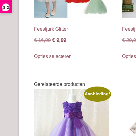
8,2
Feestjurk Glitter
Feestj
Oorspronkelijke
Huidige
€
16,99
€
9,99
€
29,9
prijs
prijs
Dit
Opties selecteren
Opties
was:
is:
product
€ 16,99.
€ 9,99.
heeft
meerdere
Gerelateerde producten
variaties.
Deze
Aanbieding!
optie
kan
gekozen
worden