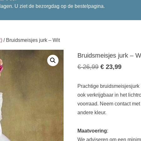
dagen. U ziet de bezorgdag op de bestelpagina.
)
/ Bruidsmeisjes jurk – Wit
Bruidsmeisjes jurk – W
Oorspronkelijk
Huidig
€
26,99
€
23,99
prijs
prijs
Prachtige bruidsmeisjesjurk m
was:
is:
ook verkrijgbaar in het lichtr
€ 26,99.
€ 23,9
voorraad. Neem contact met 
andere kleur.
Maatvoering
:
We adviseren om een minima