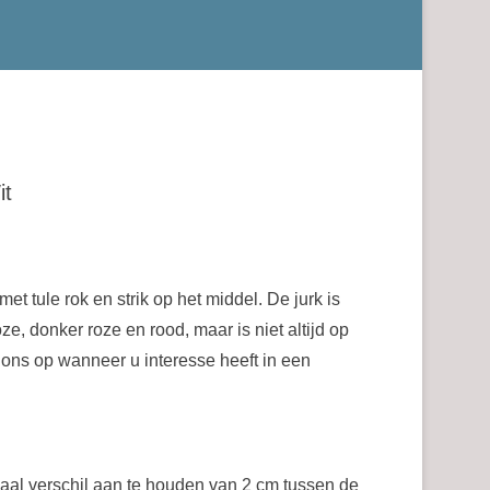
it
e
e
et tule rok en strik op het middel. De jurk is
oze, donker roze en rood, maar is niet altijd op
9.
ons op wanneer u interesse heeft in een
al verschil aan te houden van 2 cm tussen de