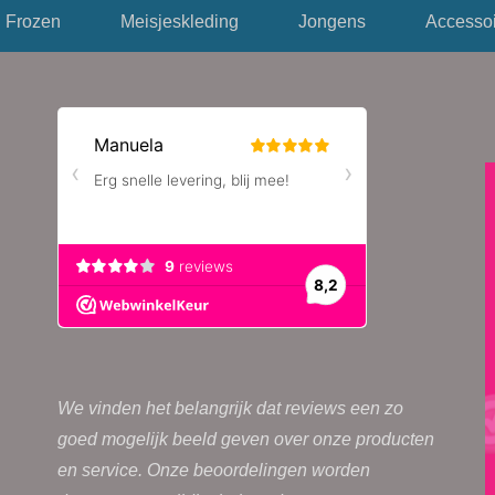
variaties.
Frozen
Meisjeskleding
Jongens
Accessoi
Deze
optie
kan
gekozen
worden
op
de
productpag
We vinden het belangrijk dat reviews een zo
goed mogelijk beeld geven over onze producten
en service. Onze beoordelingen worden