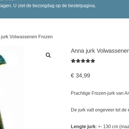
dagen. U ziet de bezorgdag op de bestelpagina.
 jurk Volwassenen Frozen
Anna jurk Volwassene
Gewaardeerd
1
5.00
op 5
€
34,99
gebaseerd
op
klantbeoordel
ing
Prachtige Frozen-jurk van A
De jurk valt ongeveer tot de 
Lengte jurk
: +- 130 cm (maa