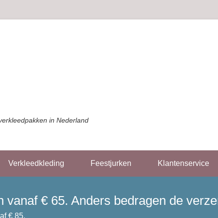
verkleedpakken in Nederland
Verkleedkleding
Feestjurken
Klantenservice
gen vanaf € 65. Anders bedragen de verz
af € 85.