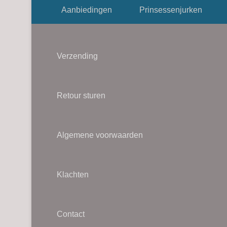
Footer menu
variaties.
Aanbiedingen
Prinsessenjurken
Deze
optie
kan
Verzending
gekozen
worden
op
Retour sturen
de
productpagina
Algemene voorwaarden
Klachten
Contact