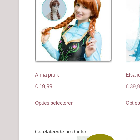
Anna pruik
Elsa j
€
19,99
€
39,9
Dit
Opties selecteren
Opties
product
heeft
meerdere
Gerelateerde producten
variaties.