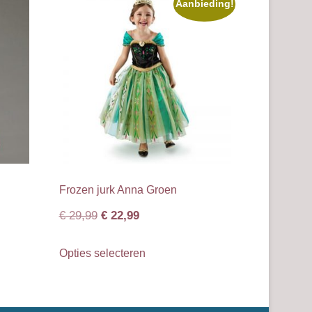
Aanbieding!
Frozen jurk Anna Groen
Oorspronkelijke
Huidige
€
29,99
€
22,99
prijs
prijs
Dit
Opties selecteren
was:
is:
product
€ 29,99.
€ 22,99.
heeft
meerdere