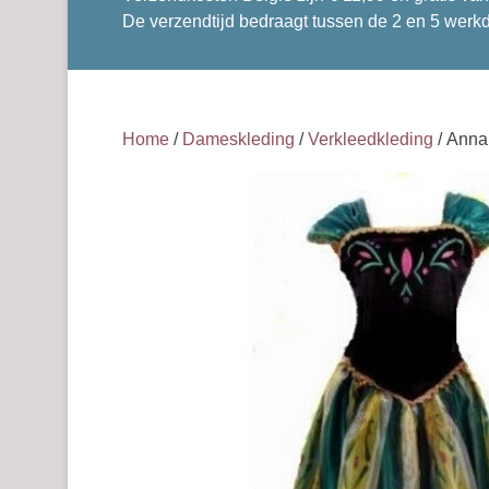
De verzendtijd bedraagt tussen de 2 en 5 werk
Home
/
Dameskleding
/
Verkleedkleding
/ Anna