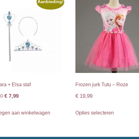
Deze
Aanbieding!
optie
kan
gekozen
worden
op
de
productpagina
ara + Elsa staf
Frozen jurk Tutu – Roze
Oorspronkelijke
Huidige
9
€
7,99
€
19,99
prijs
prijs
Dit
egen aan winkelwagen
Opties selecteren
was:
is:
product
€ 12,99.
€ 7,99.
heeft
meerdere