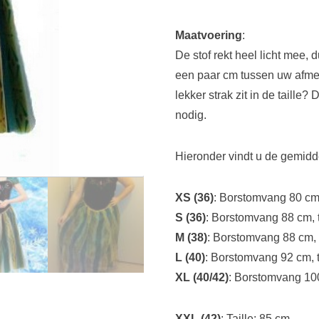
Maatvoering
:
De stof rekt heel licht mee,
een paar cm tussen uw afmeti
lekker strak zit in de taille?
nodig.
Hieronder vindt u de gemidd
XS (36)
: Borstomvang 80 cm,
S (36)
: Borstomvang 88 cm, 
M (38)
: Borstomvang 88 cm, 
L (40)
: Borstomvang 92 cm, t
XL (40/42)
: Borstomvang 100
XXL (42)
: Taille: 85 cm