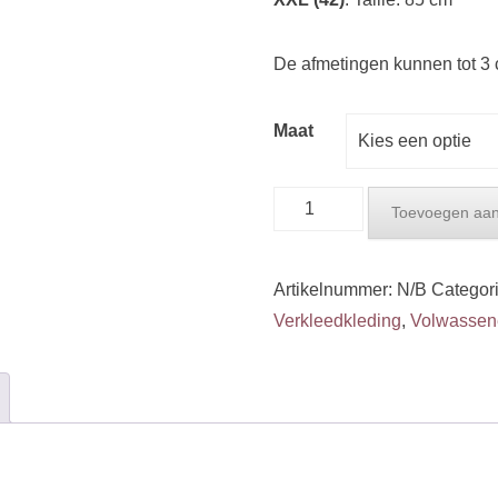
De afmetingen kunnen tot 3 cm 
Maat
Anna
Toevoegen aan
jurk
Volwassenen
Artikelnummer:
N/B
Categor
Frozen
Verkleedkleding
,
Volwassen
aantal