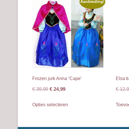
Deze
Aanbieding!
optie
kan
gekozen
worden
op
de
productpagina
Frozen jurk Anna ‘Cape’
Elsa ti
Oorspronkelijke
Huidige
€
39,99
€
24,99
€
12,9
prijs
prijs
Dit
Opties selecteren
Toevo
was:
is:
product
€ 39,99.
€ 24,99.
heeft
meerdere