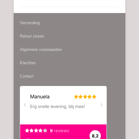
meerdere
variaties.
Deze
Verzending
optie
kan
Retour sturen
gekozen
worden
Algemene voorwaarden
op
de
Klachten
productpagina
Contact