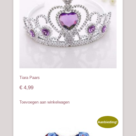
kan
gekozen
worden
op
de
productpagina
Tiara Paars
€
4,99
Toevoegen aan winkelwagen
Aanbieding!