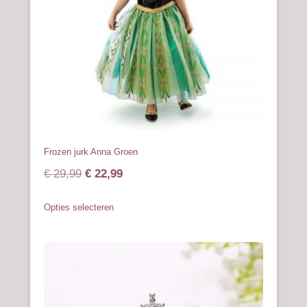
op
de
productpagina
Frozen jurk Anna Groen
Oorspronkelijke
Huidige
€
29,99
€
22,99
prijs
prijs
Dit
Opties selecteren
was:
is:
product
heeft
€ 29,99.
€ 22,99.
meerdere
variaties.
Deze
optie