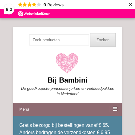
×
9
Reviews
8,2
Zoeken
Zoeken
naar:
Bij Bambini
De goedkoopste prinsessenjurken en verkleedpakken
in Nederland
Menu
Gratis bezorgd bij bestellingen vanaf € 65.
Anders bedragen de verzendkosten € 6,95