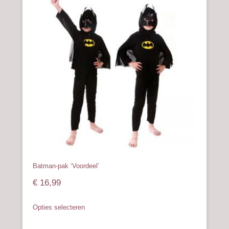
variaties.
Deze
optie
kan
gekozen
worden
op
de
productpagina
Batman-pak ‘Voordeel’
€
16,99
Dit
Opties selecteren
product
heeft