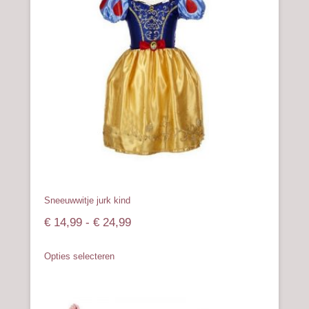
Sneeuwwitje jurk kind
Prijsklasse:
€
14,99
-
€
24,99
€ 14,99
Dit
Opties selecteren
tot
product
heeft
€ 24,99
meerdere