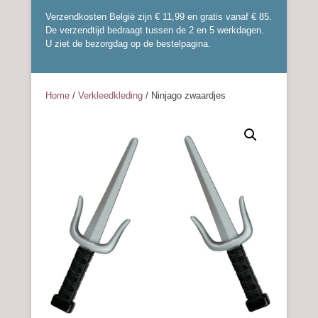
Verzendkosten België zijn € 11,99 en gratis vanaf € 85.
De verzendtijd bedraagt tussen de 2 en 5 werkdagen.
U ziet de bezorgdag op de bestelpagina.
Home
/
Verkleedkleding
/ Ninjago zwaardjes