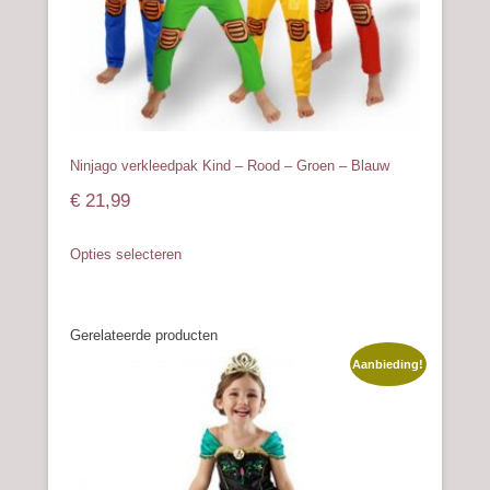
Ninjago verkleedpak Kind – Rood – Groen – Blauw
€
21,99
Dit
Opties selecteren
product
heeft
meerdere
Gerelateerde producten
variaties.
Deze
Aanbieding!
optie
kan
gekozen
worden