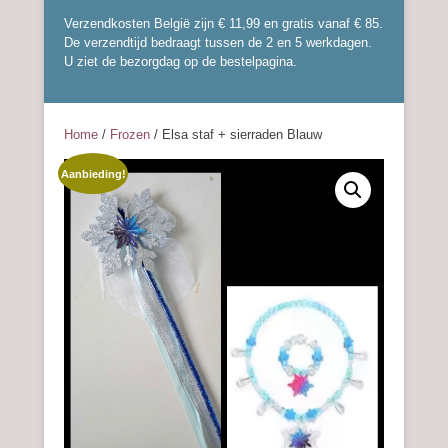
Verzendkosten België zijn € 11,99 en gratis vanaf € 85.
De verzendtijd bedraagt tussen de 2 en 5 werkdagen.
U ziet de bezorgdag op de bestelpagina.
Home
/
Frozen
/ Elsa staf + sierraden Blauw
Aanbieding!