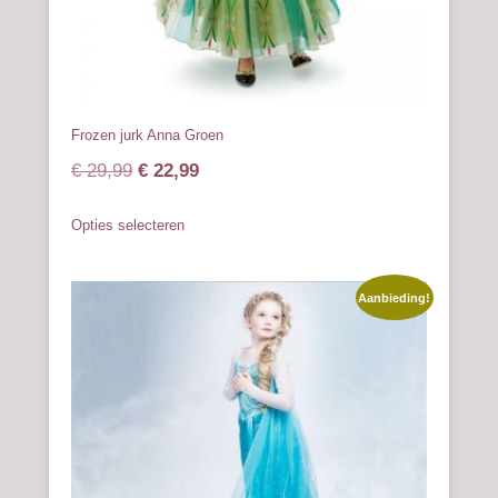
Frozen jurk Anna Groen
Oorspronkelijke
Huidige
€
29,99
€
22,99
prijs
prijs
Dit
Opties selecteren
was:
is:
product
heeft
€ 29,99.
€ 22,99.
meerdere
Aanbieding!
variaties.
Deze
optie
kan
gekozen
worden
op
de