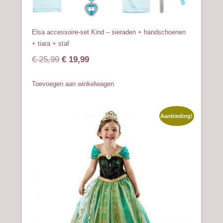
Elsa accessoire-set Kind – sieraden + handschoenen
+ tiara + staf
Oorspronkelijke
Huidige
€
25,99
€
19,99
prijs
prijs
Toevoegen aan winkelwagen
was:
is:
€ 25,99.
€ 19,99.
Aanbieding!