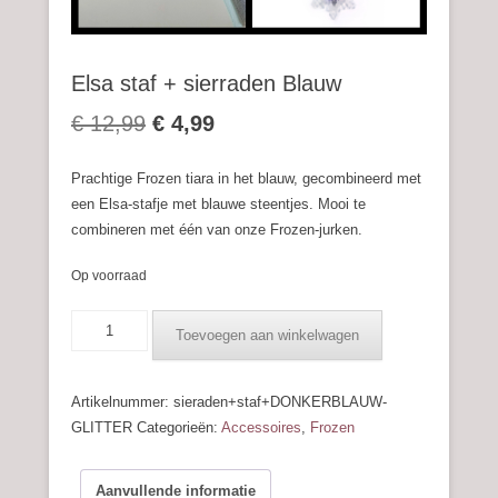
Elsa staf + sierraden Blauw
Oorspronkelijke
Huidige
€
12,99
€
4,99
prijs
prijs
Prachtige Frozen tiara in het blauw, gecombineerd met
was:
is:
een Elsa-stafje met blauwe steentjes. Mooi te
combineren met één van onze Frozen-jurken.
€ 12,99.
€ 4,99.
Op voorraad
Elsa
Toevoegen aan winkelwagen
staf
+
sierraden
Artikelnummer:
sieraden+staf+DONKERBLAUW-
Blauw
GLITTER
Categorieën:
Accessoires
,
Frozen
aantal
Aanvullende informatie