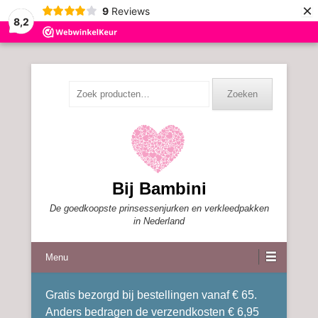
×
9
Reviews
8,2
Zoeken
Zoeken
naar:
Bij Bambini
De goedkoopste prinsessenjurken en verkleedpakken
in Nederland
Menu
Gratis bezorgd bij bestellingen vanaf € 65.
Anders bedragen de verzendkosten € 6,95