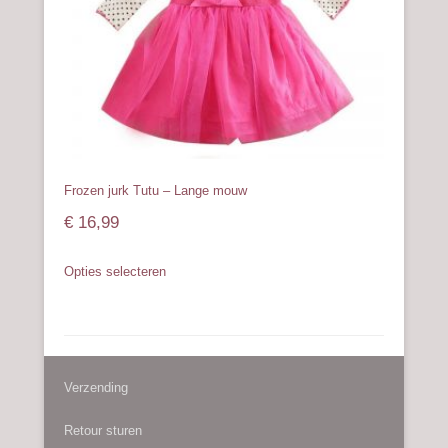
op
de
productpagina
Frozen jurk Tutu – Lange mouw
€
16,99
Dit
Opties selecteren
product
heeft
meerdere
variaties.
Deze
Verzending
optie
kan
Retour sturen
gekozen