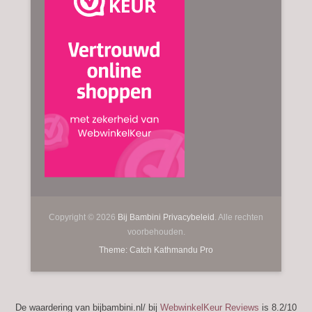
Copyright © 2026
Bij Bambini
Privacybeleid
. Alle rechten
voorbehouden.
Theme: Catch Kathmandu Pro
De waardering van bijbambini.nl/ bij
WebwinkelKeur Reviews
is 8.2/10