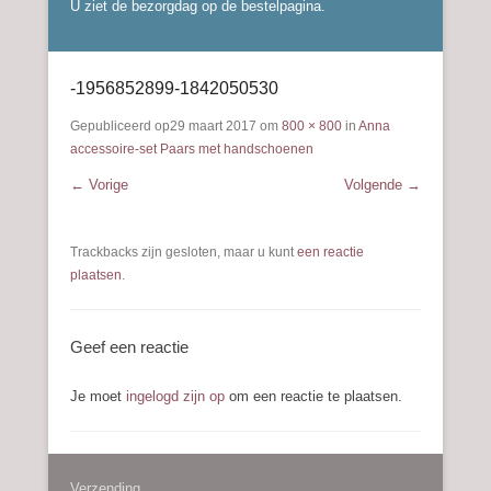
U ziet de bezorgdag op de bestelpagina.
-1956852899-1842050530
Gepubliceerd op
29 maart 2017
om
800 × 800
in
Anna
accessoire-set Paars met handschoenen
← Vorige
Volgende →
Trackbacks zijn gesloten, maar u kunt
een reactie
plaatsen
.
Geef een reactie
Je moet
ingelogd zijn op
om een reactie te plaatsen.
Verzending