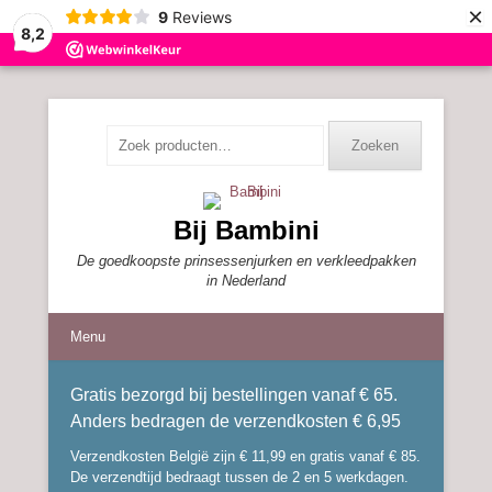
×
9
Reviews
8,2
Zoeken
Zoeken
naar:
Bij Bambini
De goedkoopste prinsessenjurken en verkleedpakken
in Nederland
Menu
Gratis bezorgd bij bestellingen vanaf € 65.
Anders bedragen de verzendkosten € 6,95
Verzendkosten België zijn € 11,99 en gratis vanaf € 85.
De verzendtijd bedraagt tussen de 2 en 5 werkdagen.