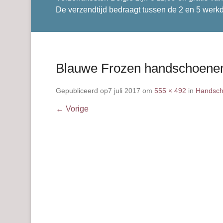
De verzendtijd bedraagt tussen de 2 en 5 werk
Blauwe Frozen handschoenen
Gepubliceerd op
7 juli 2017
om
555 × 492
in
Handsch
← Vorige