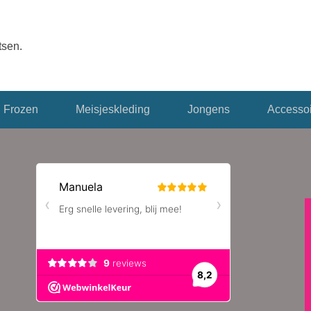
tsen.
Frozen
Meisjeskleding
Jongens
Accessoi