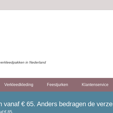
verkleedpakken in Nederland
Verkleedkleding
Feestjurken
Klantenservice
gen vanaf € 65. Anders bedragen de verz
af € 85.