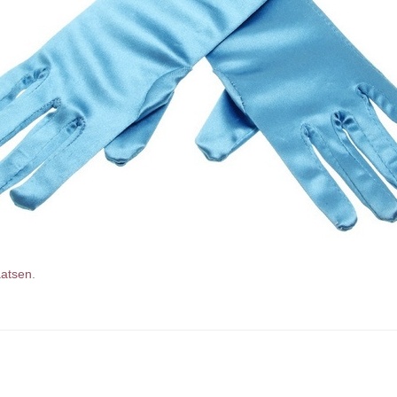
aatsen
.