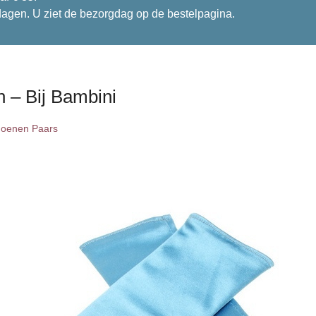
dagen. U ziet de bezorgdag op de bestelpagina.
 – Bij Bambini
oenen Paars