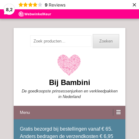
×
9
Reviews
8,2
Zoeken
Zoeken
naar:
Bij Bambini
De goedkoopste prinsessenjurken en verkleedpakken
in Nederland
Menu
Gratis bezorgd bij bestellingen vanaf € 65.
Anders bedragen de verzendkosten € 6,95