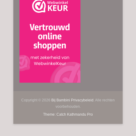
Copyright © 2026
Bij Bambini
Privacybeleid
. Alle rechten
voorbehouden.
Theme: Catch Kathmandu Pro