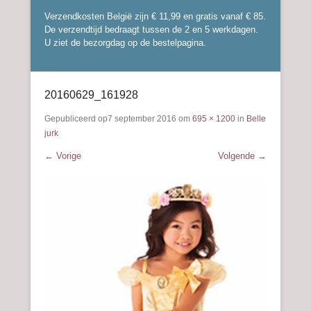
Verzendkosten België zijn € 11,99 en gratis vanaf € 85.
De verzendtijd bedraagt tussen de 2 en 5 werkdagen.
U ziet de bezorgdag op de bestelpagina.
20160629_161928
Gepubliceerd op
7 september 2016
om
695 × 1200
in
Belle
jurk
← Vorige
Volgende →