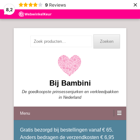
×
9
Reviews
8,2
Zoeken
Zoeken
naar:
Bij Bambini
De goedkoopste prinsessenjurken en verkleedpakken
in Nederland
Menu
Gratis bezorgd bij bestellingen vanaf € 65.
Anders bedragen de verzendkosten € 6,95