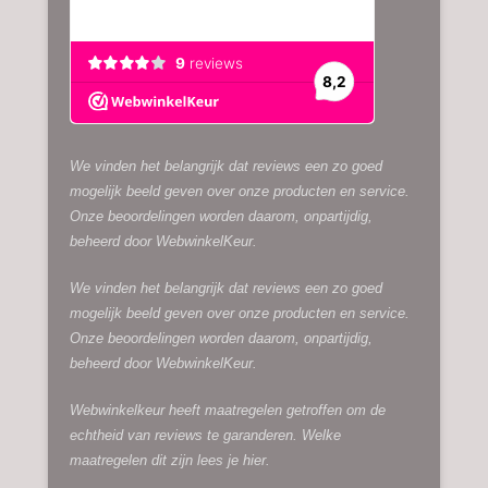
We vinden het belangrijk dat reviews een zo goed
mogelijk beeld geven over onze producten en service.
Onze beoordelingen worden daarom, onpartijdig,
beheerd door
WebwinkelKeur.
We vinden het belangrijk dat reviews een zo goed
mogelijk beeld geven over onze producten en service.
Onze beoordelingen worden daarom, onpartijdig,
beheerd door
WebwinkelKeur.
Webwinkelkeur heeft maatregelen getroffen om de
echtheid van reviews te garanderen. Welke
maatregelen dit zijn lees je
hier.