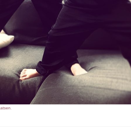
aatsen
.