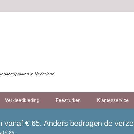
verkleedpakken in Nederland
Verkleedkleding
Feestjurken
Klantenservice
gen vanaf € 65. Anders bedragen de verz
af € 85.