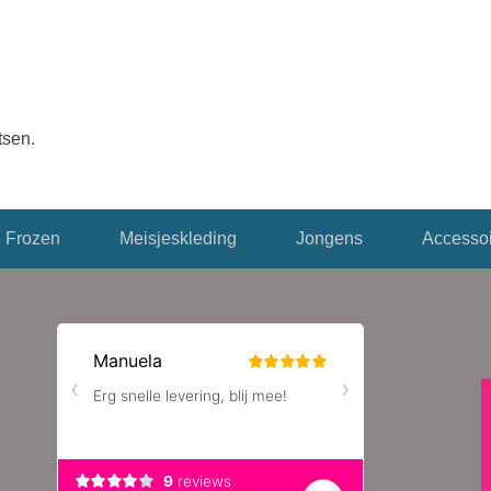
tsen.
Frozen
Meisjeskleding
Jongens
Accessoi