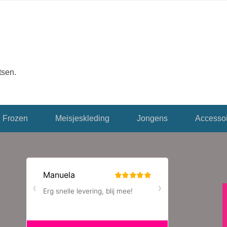
tsen.
Frozen
Meisjeskleding
Jongens
Accessoi