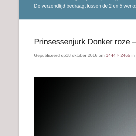
De verzendtijd bedraagt tussen de 2 en 5 werk
Prinsessenjurk Donker roze –
Gepubliceerd op
18 oktober 2016
om
1444 × 2465
in