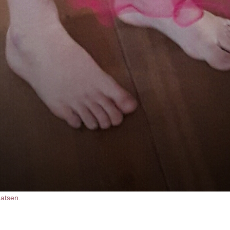
aatsen
.