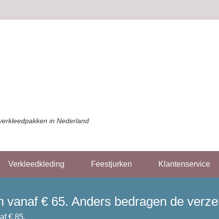
verkleedpakken in Nederland
Verkleedkleding
Feestjurken
Klantenservice
gen vanaf € 65. Anders bedragen de verz
af € 85.