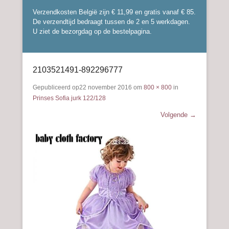
Verzendkosten België zijn € 11,99 en gratis vanaf € 85.
De verzendtijd bedraagt tussen de 2 en 5 werkdagen.
U ziet de bezorgdag op de bestelpagina.
2103521491-892296777
Gepubliceerd op
22 november 2016
om
800 × 800
in
Prinses Sofia jurk 122/128
Volgende →