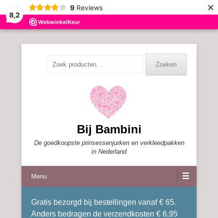
×
9
Reviews
8,2
Zoeken
Zoeken
naar:
Bij Bambini
De goedkoopste prinsessenjurken en verkleedpakken
in Nederland
Menu
Gratis bezorgd bij bestellingen vanaf € 65.
Anders bedragen de verzendkosten € 6,95