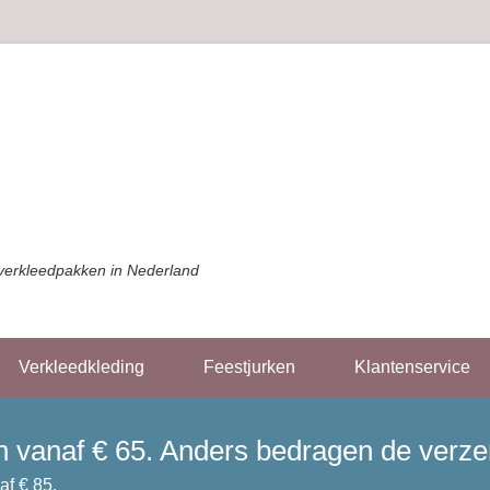
verkleedpakken in Nederland
Verkleedkleding
Feestjurken
Klantenservice
gen vanaf € 65. Anders bedragen de verz
af € 85.