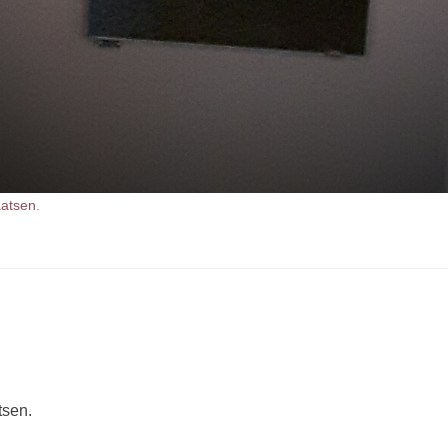
aatsen
.
tsen.