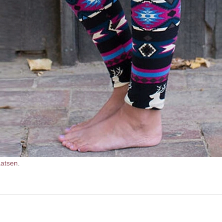
aatsen
.