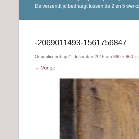
De verzendtijd bedraagt tussen de 2 en 5 werk
-2069011493-1561756847
Gepubliceerd op
21 december 2016
om
960 × 960
in
← Vorige