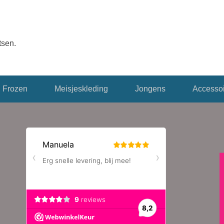
tsen.
Frozen
Meisjeskleding
Jongens
Accessoi