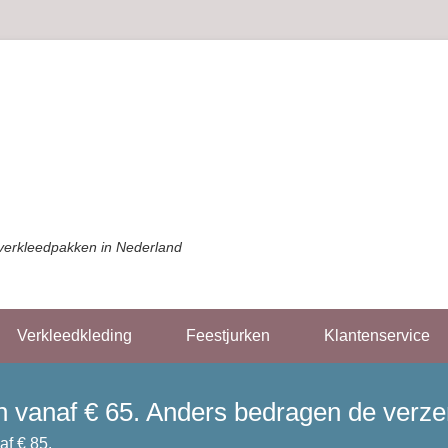
verkleedpakken in Nederland
Verkleedkleding
Feestjurken
Klantenservice
gen vanaf € 65. Anders bedragen de verz
af € 85.