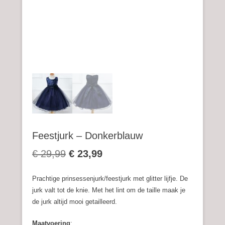
Feestjurk – Donkerblauw
Oorspronkelijke
Huidige
€
29,99
€
23,99
prijs
prijs
Prachtige prinsessenjurk/feestjurk met glitter lijfje. De
was:
is:
jurk valt tot de knie. Met het lint om de taille maak je
de jurk altijd mooi getailleerd.
€ 29,99.
€ 23,99.
Maatvoering
: