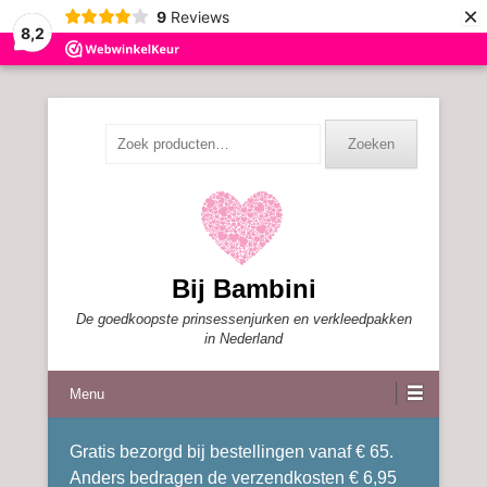
×
9
Reviews
8,2
Zoeken
Zoeken
naar:
Bij Bambini
De goedkoopste prinsessenjurken en verkleedpakken
in Nederland
Menu
Gratis bezorgd bij bestellingen vanaf € 65.
Anders bedragen de verzendkosten € 6,95