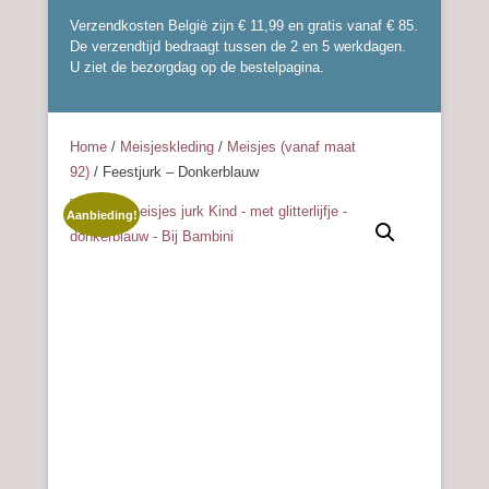
Verzendkosten België zijn € 11,99 en gratis vanaf € 85.
De verzendtijd bedraagt tussen de 2 en 5 werkdagen.
U ziet de bezorgdag op de bestelpagina.
Home
/
Meisjeskleding
/
Meisjes (vanaf maat
92)
/ Feestjurk – Donkerblauw
Aanbieding!