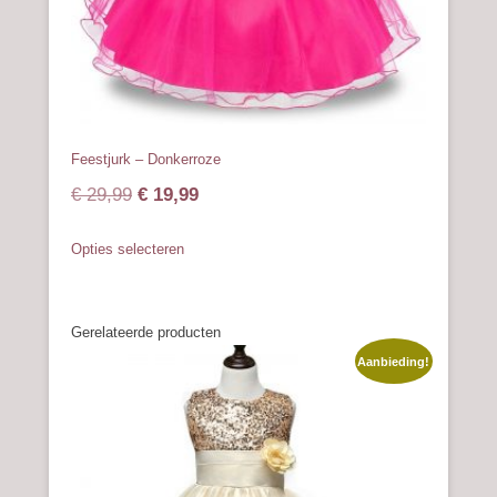
productpagina
Feestjurk – Donkerroze
Oorspronkelijke
Huidige
€
29,99
€
19,99
prijs
prijs
Dit
Opties selecteren
was:
is:
product
heeft
€ 29,99.
€ 19,99.
meerdere
Gerelateerde producten
variaties.
Deze
Aanbieding!
optie
kan
gekozen
worden
op