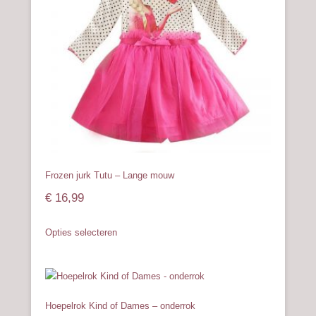
gekozen
worden
op
de
productpagina
Frozen jurk Tutu – Lange mouw
€
16,99
Dit
Opties selecteren
product
heeft
meerdere
variaties.
Deze
Hoepelrok Kind of Dames – onderrok