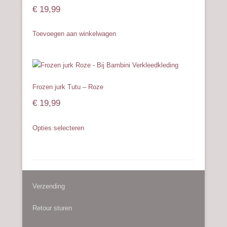
optie
€
19,99
kan
gekozen
Toevoegen aan winkelwagen
worden
op
de
productpagina
Frozen jurk Tutu – Roze
€
19,99
Dit
Opties selecteren
product
heeft
meerdere
variaties.
Deze
Verzending
optie
kan
Retour sturen
gekozen
worden