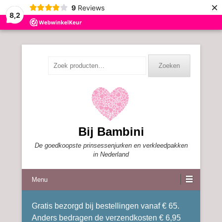
×
9
Reviews
8,2
Zoeken
Zoeken
naar:
Bij Bambini
De goedkoopste prinsessenjurken en verkleedpakken
in Nederland
Menu
Gratis bezorgd bij bestellingen vanaf € 65.
Anders bedragen de verzendkosten € 6,95