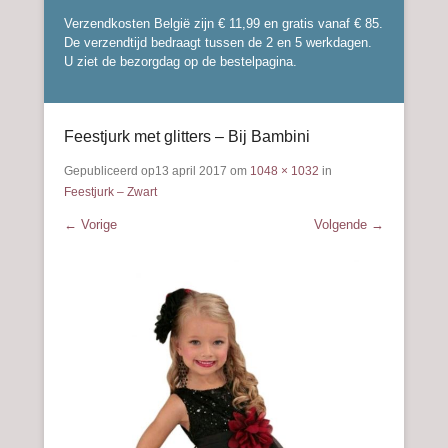
Verzendkosten België zijn € 11,99 en gratis vanaf € 85.
De verzendtijd bedraagt tussen de 2 en 5 werkdagen.
U ziet de bezorgdag op de bestelpagina.
Feestjurk met glitters – Bij Bambini
Gepubliceerd op
13 april 2017
om
1048 × 1032
in
Feestjurk – Zwart
← Vorige
Volgende →