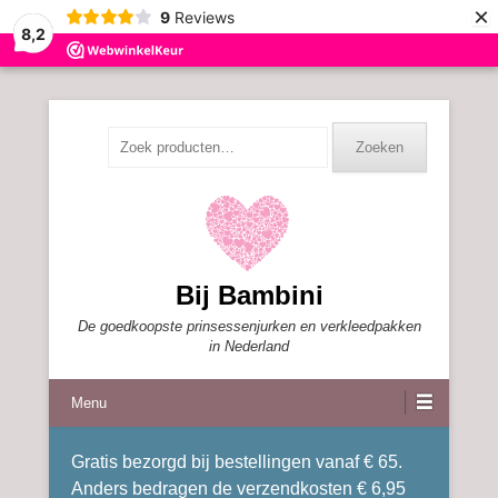
×
9
Reviews
8,2
Zoeken
Zoeken
naar:
Bij Bambini
De goedkoopste prinsessenjurken en verkleedpakken
in Nederland
Menu
Gratis bezorgd bij bestellingen vanaf € 65.
Anders bedragen de verzendkosten € 6,95